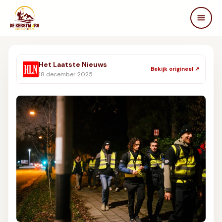
DE KERSTMARS
Home
Het Laatste Nieuws
Bekijk origineel ↗
Over ons
18 december 2025
Edities
Beleving
STEUN ONS
Partners
Samenwerken
In de media
FAQ
Contact