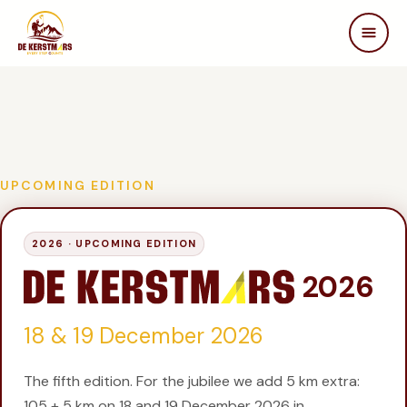
DE KERSTMARS
Home
Over ons
Edities
Beleving
UPCOMING EDITION
STEUN ONS
2026 ·
UPCOMING EDITION
Partners
Samenwerken
2026
In de media
18 & 19 December 2026
FAQ
Contact
The fifth edition. For the jubilee we add 5 km extra:
105 + 5 km on 18 and 19 December 2026 in