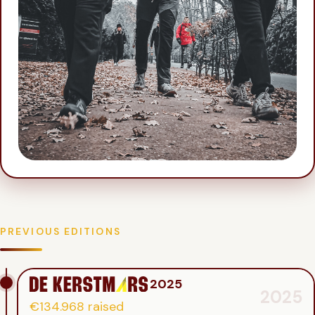
PREVIOUS EDITIONS
2025
2025
€134.968
raised