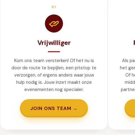
GIFT
INSCHRIJVEN
01
Vrijwilliger
Kom ons team versterken! Of het nu is
Als p
door de route te bepijlen, een pitstop te
het gem
verzorgen, of ergens anders waar jouw
Of h
hulp nodig is. Jouw inzet maakt onze
midd
evenementen nog specialer.
partner
JOIN ONS TEAM →