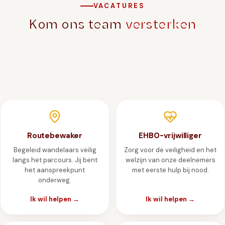
VACATURES
Kom ons team
versterken
We zoeken enthousiaste mensen voor de editie van 2026.
Gelieve je gegevens achter te laten en wij nemen zo snel
mogelijk contact op.
Routebewaker
EHBO-vrijwilliger
Begeleid wandelaars veilig
Zorg voor de veiligheid en het
langs het parcours. Jij bent
welzijn van onze deelnemers
het aanspreekpunt
met eerste hulp bij nood.
onderweg.
Ik wil helpen →
Ik wil helpen →