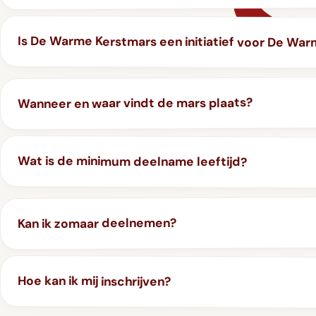
GIFT
INSCHRIJVEN
Is De Warme Kerstmars een initiatief voor De Wa
Wanneer en waar vindt de mars plaats?
Wat is de minimum deelname leeftijd?
Kan ik zomaar deelnemen?
Hoe kan ik mij inschrijven?