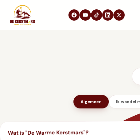
DE KERSTMARS
Home
Over ons
Edities
Beleving
STEUN ONS
Partners
Samenwerken
Algemeen
Ik wandel 
In de media
FAQ
Contact
Wat is "De Warme Kerstmars"?