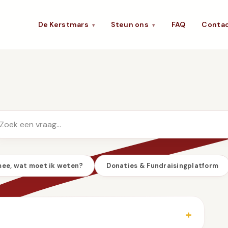
De Kerstmars
Steun ons
FAQ
Conta
▾
▾
mee, wat moet ik weten?
Donaties & Fundraisingplatform