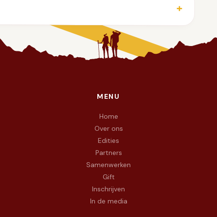
MENU
e doel To Walk Again — wij wandelen met vuur in de voeten en 
Home
Over ons
Edities
Partners
Samenwerken
Gift
Inschrijven
In de media