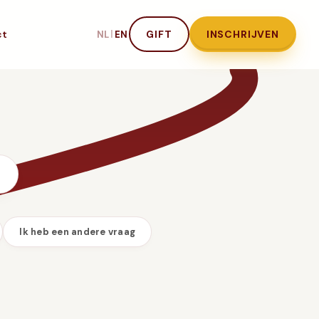
ct
|
GIFT
INSCHRIJVEN
NL
EN
Ik heb een andere vraag