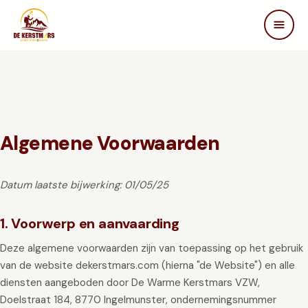
DE KERSTMARS
Home
Over ons
Edities
Beleving
Algemene Voorwaarden
STEUN ONS
Datum laatste bijwerking: 01/05/25
Partners
Samenwerken
1. Voorwerp en aanvaarding
In de media
Deze algemene voorwaarden zijn van toepassing op het gebruik
FAQ
van de website dekerstmars.com (hierna "de Website") en alle
Contact
diensten aangeboden door De Warme Kerstmars VZW,
Doelstraat 184, 8770 Ingelmunster, ondernemingsnummer