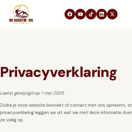
DE KERSTMARS
Home
Over ons
Edities
Beleving
Privacyverklaring
STEUN ONS
Partners
Laatst gewijzigd op: 1 mei 2025
Samenwerken
In de media
Zodra je onze website bezoekt of contact met ons opneemt, ont
privacyverklaring leggen we uit wat we met deze informatie doe
FAQ
ze veilig op.
Contact