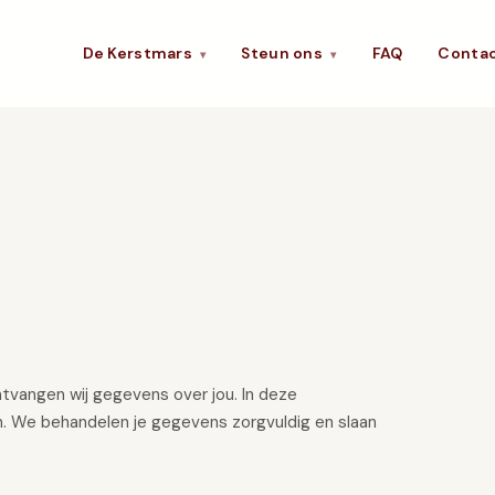
De Kerstmars
Steun ons
FAQ
Conta
▾
▾
vangen wij gegevens over jou. In deze
n. We behandelen je gegevens zorgvuldig en slaan