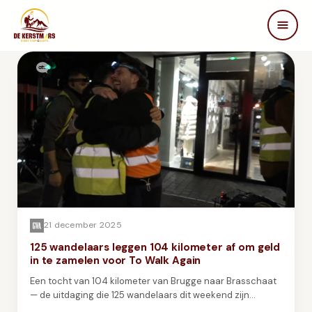
DE KERSTMARS
Home
Over ons
Edities
Beleving
STEUN ONS
Partners
Samenwerken
In de media
21 december 2025
125 wandelaars leggen 104 kilometer af om geld
FAQ
in te zamelen voor To Walk Again
Contact
Een tocht van 104 kilometer van Brugge naar Brasschaat
— de uitdaging die 125 wandelaars dit weekend zijn
aangegaan voor To Walk Again.