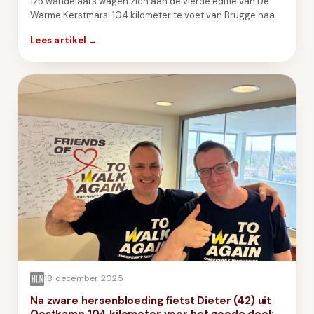
125 wandelaars wagen zich aan de vierde editie van De
Warme Kerstmars: 104 kilometer te voet van Brugge naar
Brasschaat, voor een staprobot van 120.000 euro voor To
Lees artikel →
Walk Again.
18 december 2025
Na zware hersenbloeding fietst Dieter (42) uit
Oostkamp 104 kilometer voor het goede doel: