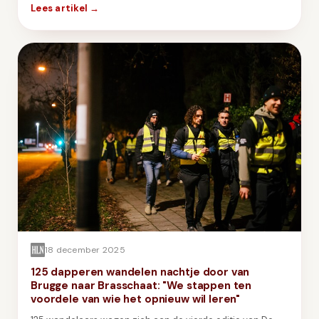
Lees artikel →
GIFT
INSCHRIJVEN
18 december 2025
125 dapperen wandelen nachtje door van
Brugge naar Brasschaat: "We stappen ten
voordele van wie het opnieuw wil leren"