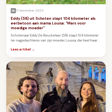
17 december 2025
Eddy (58) uit Schoten stapt 104 kilometer als
eerbetoon aan mama Louisa: "Mars voor
moedige moeder"
Schotenaar Eddy De Beuckelaer (58) stapt 104 kilometer
ter nagedachtenis van zijn moeder Louisa, die heel haar
leven kampt met ernstige gewrichts- en
Lees artikel →
botaandoeningen.