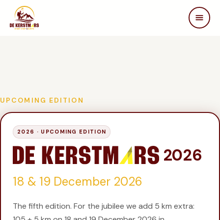
DE KERSTMARS
Home
Over ons
Edities
Beleving
UPCOMING EDITION
STEUN ONS
2026 ·
UPCOMING EDITION
Partners
Samenwerken
2026
In de media
18 & 19 December 2026
FAQ
Contact
The fifth edition. For the jubilee we add 5 km extra:
105 + 5 km on 18 and 19 December 2026 in